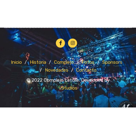
Inicio
Historia
Complejo
Fotos
Sponsors
Novedades
Contacto
© 2022 Complejo Letoile. Developed by
vStudios
.