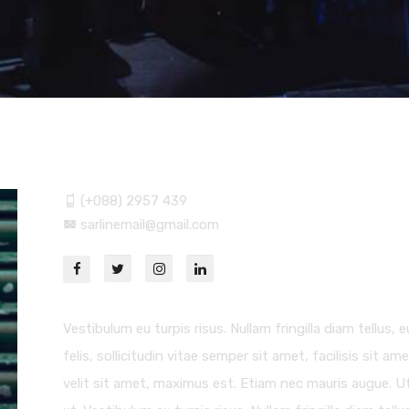
(+088) 2957 439
sarlinemail@gmail.com
Vestibulum eu turpis risus. Nullam fringilla diam tellus
felis, sollicitudin vitae semper sit amet, facilisis sit am
velit sit amet, maximus est. Etiam nec mauris augue. Ut 