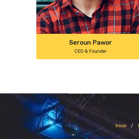
Seroun Pawor
CEO & Founder
Inicio