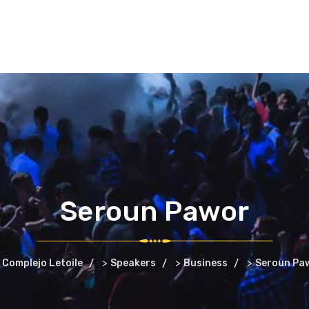
HOME
ABOUT US
SCHED
Seroun Pawor
>
>
>
Complejo Letoile
Speakers
Business
Seroun Pa