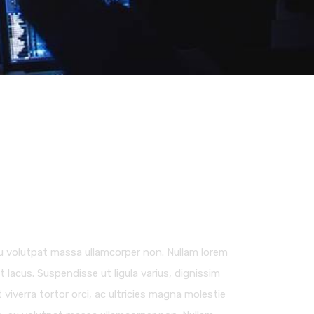
, eu volutpat massa ullamcorper non. Nullam lorem
et lacus. Suspendisse ut ligula varius, dignissim
viverra tortor orci, ac ultricies magna molestie