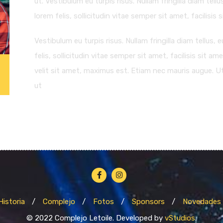
ut. Vestibulum eu turpis risus. Nullam fringilla diam tel
lorem felis, sollicitudin vitae semper sit amet, facilisis 
Vestibulum eu turpis risus. Nullam fringilla diam tellus
felis, sollicitudin vitae semper sit amet, facilisis sit am
velit sit amet, maximus est. Etiam nec mauris augue. Ut 
ut
Historia
Complejo
Fotos
Sponsors
Novedades
© 2022 Complejo Letoile. Developed by
vStudios
.