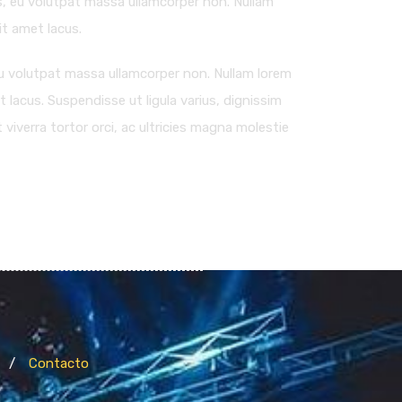
lus, eu volutpat massa ullamcorper non. Nullam
sit amet lacus.
, eu volutpat massa ullamcorper non. Nullam lorem
et lacus. Suspendisse ut ligula varius, dignissim
viverra tortor orci, ac ultricies magna molestie
Contacto